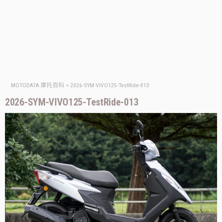
MOTODATA 摩托百科
>
2026-SYM-VIVO125-TestRide-013
2026-SYM-VIVO125-TestRide-013