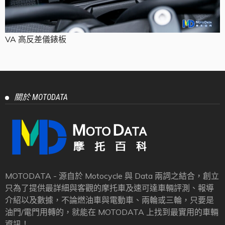
VA 高反差儀錶板
關於 MOTODATA
MOTODATA - 源自於 Motocycle 與 Data 兩詞之結合，創立
只為了提供最詳細與客觀的摩托車及速可達車輛評測、報導
介紹以及數據，不論燃油車與電動車、兩輪或三輪，只要是
油門/電門用轉的，就能在 MOTODATA 上找到最實用的車輛
資訊！