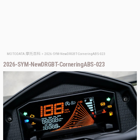
MOTODATA 摩托百科
>
2026-SYM-NewDRGBT-CorneringABS-023
2026-SYM-NewDRGBT-CorneringABS-023