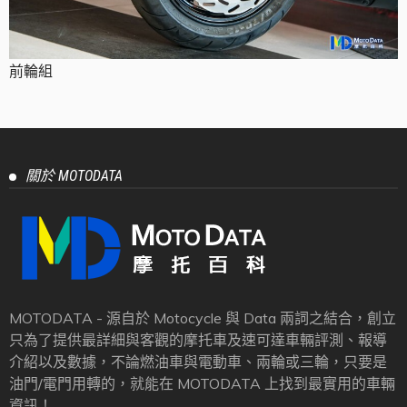
前輪組
關於 MOTODATA
MOTODATA - 源自於 Motocycle 與 Data 兩詞之結合，創立
只為了提供最詳細與客觀的摩托車及速可達車輛評測、報導
介紹以及數據，不論燃油車與電動車、兩輪或三輪，只要是
油門/電門用轉的，就能在 MOTODATA 上找到最實用的車輛
資訊！