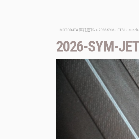
MOTODATA 摩托百科
>
2026-SYM-JETSL-Launch
2026-SYM-JET