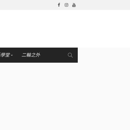
托學堂
二輪之外