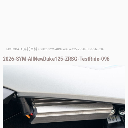
MOTODATA 摩托百科
>
2026-SYM-AllNewDuke125-ZRSG-TestRide-096
2026-SYM-AllNewDuke125-ZRSG-TestRide-096