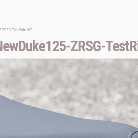
-ZRSG-TestRide-072
NewDuke125-ZRSG-TestR