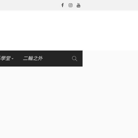
托學堂
二輪之外