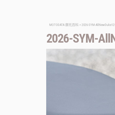
MOTODATA 摩托百科
>
2026-SYM-AllNewDuke125
2026-SYM-All