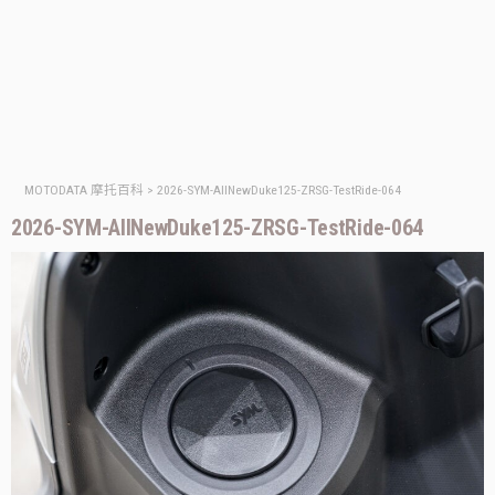
MOTODATA 摩托百科
>
2026-SYM-AllNewDuke125-ZRSG-TestRide-064
2026-SYM-AllNewDuke125-ZRSG-TestRide-064