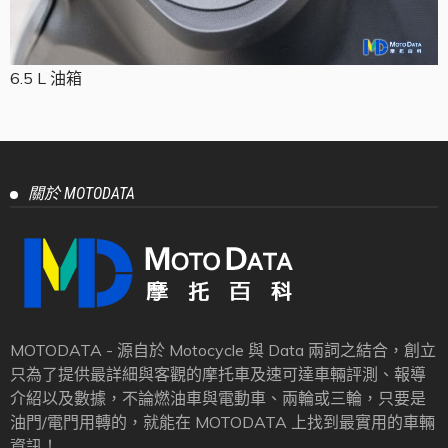
6.5 L 油箱
關於 MOTODATA
MOTODATA - 源自於 Motocycle 與 Data 兩詞之結合，創立
只為了提供最詳細與客觀的摩托車及速可達車輛評測、報導
介紹以及數據，不論燃油車與電動車、兩輪或三輪，只要是
油門/電門用轉的，就能在 MOTODATA 上找到最實用的車輛
資訊！