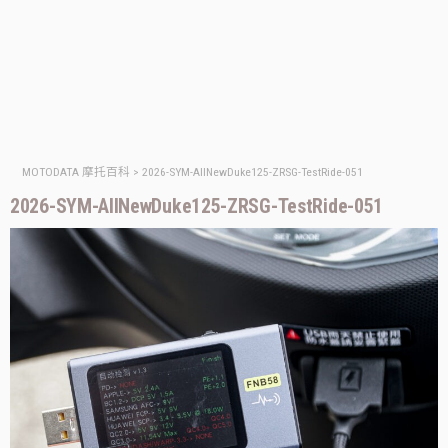
MOTODATA 摩托百科
>
2026-SYM-AllNewDuke125-ZRSG-TestRide-051
2026-SYM-AllNewDuke125-ZRSG-TestRide-051