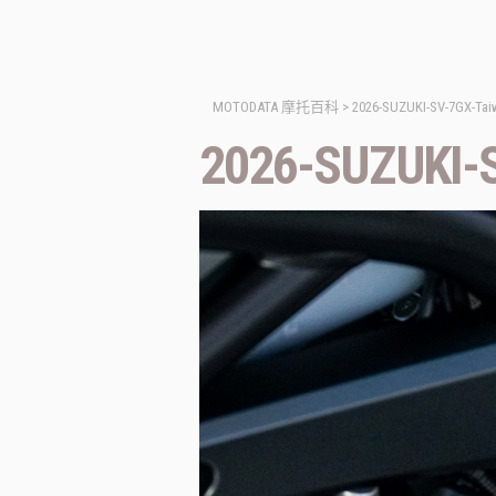
MOTODATA 摩托百科
>
2026-SUZUKI-SV-7GX-Tai
2026-SUZUKI-S