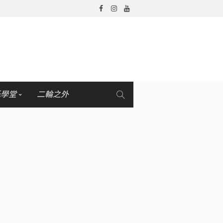
托學堂
二輪之外