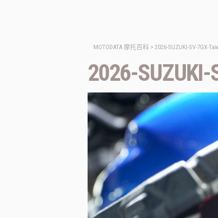
MOTODATA 摩托百科
>
2026-SUZUKI-SV-7GX-Tai
2026-SUZUKI-S