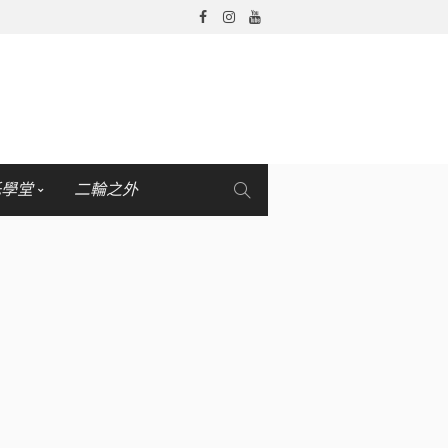
托學堂
二輪之外