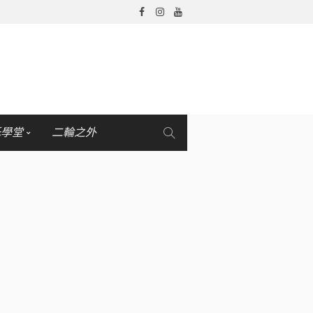
托學堂
二輪之外