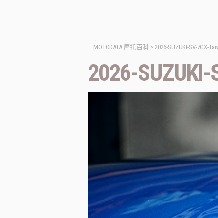
MOTODATA 摩托百科
>
2026-SUZUKI-SV-7GX-Tai
2026-SUZUKI-S