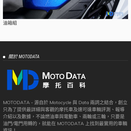
油箱組
關於 MOTODATA
MOTODATA - 源自於 Motocycle 與 Data 兩詞之結合，創立
只為了提供最詳細與客觀的摩托車及速可達車輛評測、報導
介紹以及數據，不論燃油車與電動車、兩輪或三輪，只要是
油門/電門用轉的，就能在 MOTODATA 上找到最實用的車輛
資訊！