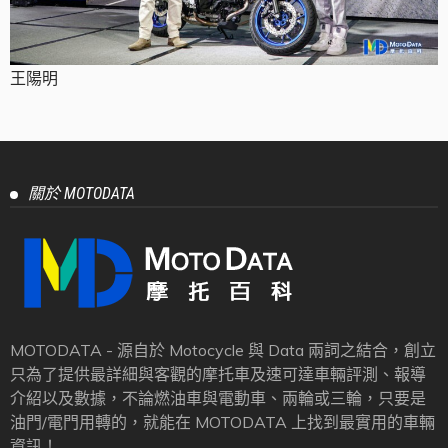
王陽明
關於 MOTODATA
MOTODATA - 源自於 Motocycle 與 Data 兩詞之結合，創立
只為了提供最詳細與客觀的摩托車及速可達車輛評測、報導
介紹以及數據，不論燃油車與電動車、兩輪或三輪，只要是
油門/電門用轉的，就能在 MOTODATA 上找到最實用的車輛
資訊！