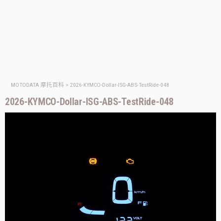
MOTODATA 摩托百科
>
2026-KYMCO-Dollar-ISG-ABS-TestRide-048
2026-KYMCO-Dollar-ISG-ABS-TestRide-048