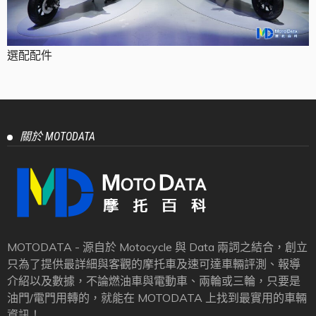
選配配件
關於 MOTODATA
MOTODATA - 源自於 Motocycle 與 Data 兩詞之結合，創立
只為了提供最詳細與客觀的摩托車及速可達車輛評測、報導
介紹以及數據，不論燃油車與電動車、兩輪或三輪，只要是
油門/電門用轉的，就能在 MOTODATA 上找到最實用的車輛
資訊！