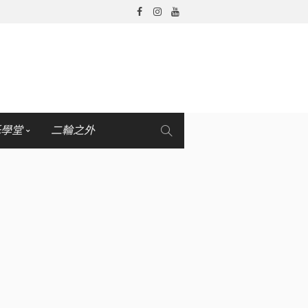
托學堂
二輪之外