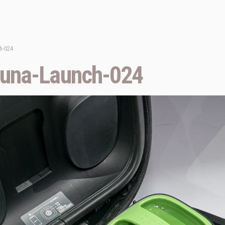
h-024
una-Launch-024