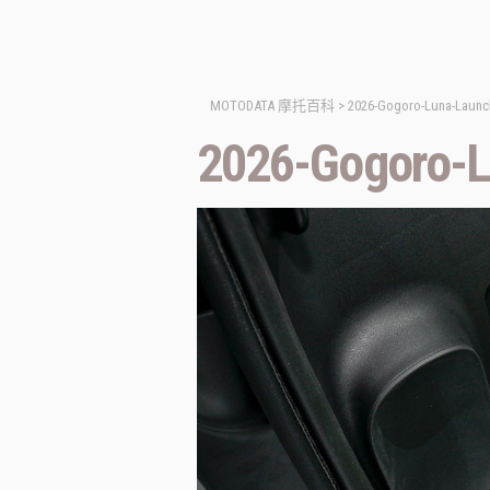
MOTODATA 摩托百科
>
2026-Gogoro-Luna-Launc
2026-Gogoro-L