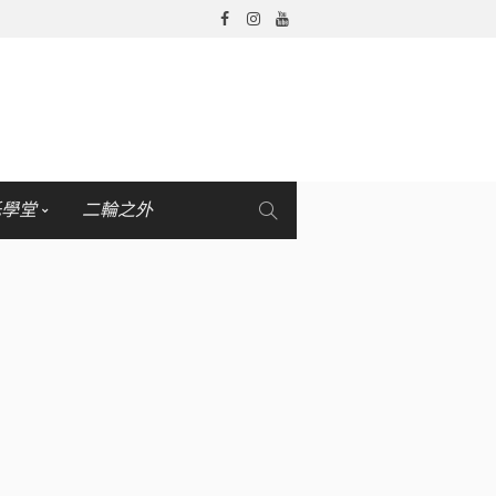
托學堂
二輪之外