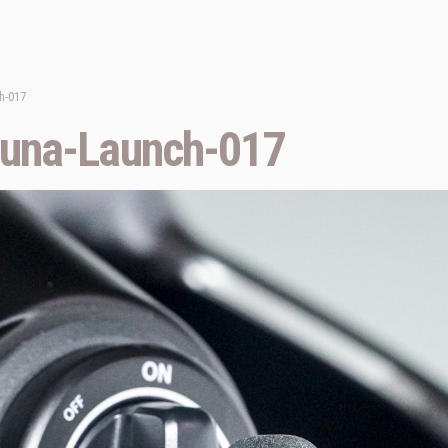
h-017
una-Launch-017