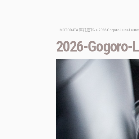
MOTODATA 摩托百科
>
2026-Gogoro-Luna-Launc
2026-Gogoro-L