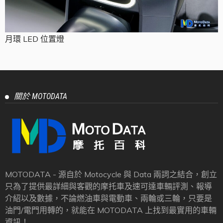
月環 LED 位置燈
關於 MOTODATA
MOTODATA - 源自於 Motocycle 與 Data 兩詞之結合，創立
只為了提供最詳細與客觀的摩托車及速可達車輛評測、報導
介紹以及數據，不論燃油車與電動車、兩輪或三輪，只要是
油門/電門用轉的，就能在 MOTODATA 上找到最實用的車輛
資訊！