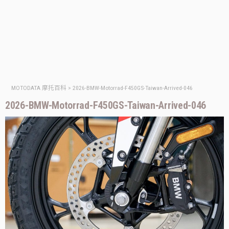
MOTODATA 摩托百科
>
2026-BMW-Motorrad-F450GS-Taiwan-Arrived-046
2026-BMW-Motorrad-F450GS-Taiwan-Arrived-046