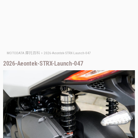
MOTODATA 摩托百科
>
2026-Aeontek-STRX-Launch-047
2026-Aeontek-STRX-Launch-047