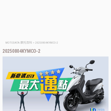
MOTODATA 摩托百科
>
20250804KYMCO-2
20250804KYMCO-2