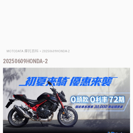
MOTODATA 摩托百科
>
20250609HONDA-2
20250609HONDA-2