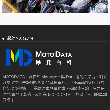
關於 MOTODATA
MOTODATA - 源自於 Motocycle 與 Data 兩詞之結合，創立
只為了提供最詳細與客觀的摩托車及速可達車輛評測、報導
介紹以及數據，不論燃油車與電動車、兩輪或三輪，只要是
油門/電門用轉的，就能在 MOTODATA 上找到最實用的車輛
資訊！