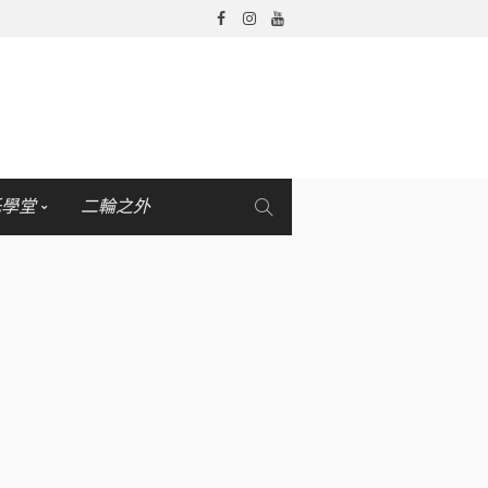
托學堂
二輪之外