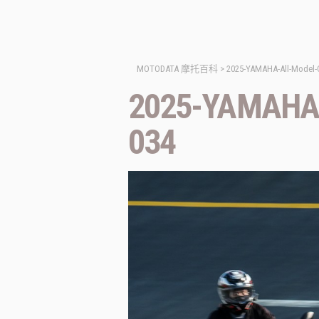
MOTODATA 摩托百科
>
2025-YAMAHA-All-Model-
2025-YAMAHA-
034