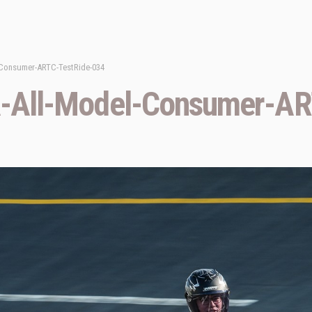
Consumer-ARTC-TestRide-034
All-Model-Consumer-ART