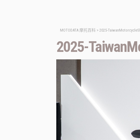
MOTODATA 摩托百科
>
2025-TaiwanMotorcycle
2025-TaiwanM