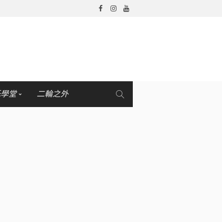
托學堂
二輪之外