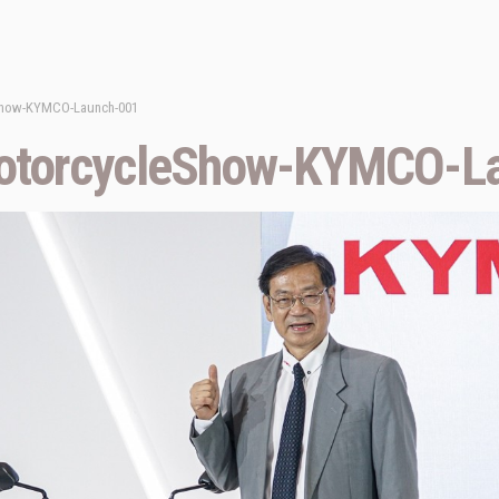
Show-KYMCO-Launch-001
otorcycleShow-KYMCO-L