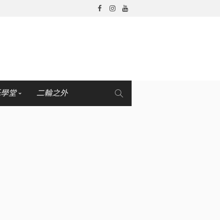
托學堂
二輪之外