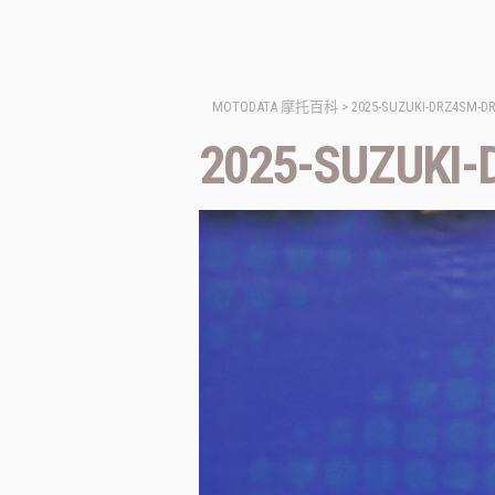
MOTODATA 摩托百科
>
2025-SUZUKI-DRZ4SM-DR
2025-SUZUKI-