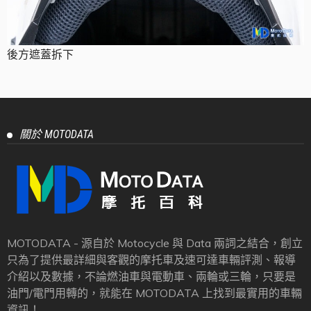
後方遮蓋拆下
關於 MOTODATA
MOTODATA - 源自於 Motocycle 與 Data 兩詞之結合，創立
只為了提供最詳細與客觀的摩托車及速可達車輛評測、報導
介紹以及數據，不論燃油車與電動車、兩輪或三輪，只要是
油門/電門用轉的，就能在 MOTODATA 上找到最實用的車輛
資訊！