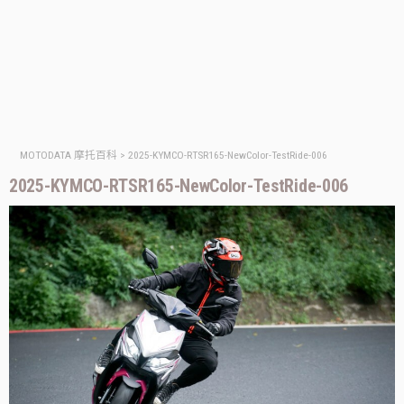
MOTODATA 摩托百科
>
2025-KYMCO-RTSR165-NewColor-TestRide-006
2025-KYMCO-RTSR165-NewColor-TestRide-006