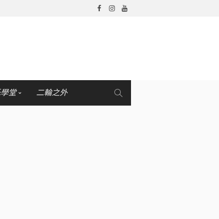
托學堂
二輪之外