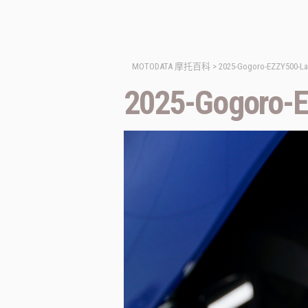
MOTODATA 摩托百科
>
2025-Gogoro-EZZY500-La
2025-Gogoro-