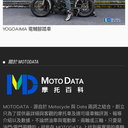
YOGOAIMA 電輔腳踏車
關於 MOTODATA
MOTODATA - 源自於 Motocycle 與 Data 兩詞之結合，創立
只為了提供最詳細與客觀的摩托車及速可達車輛評測、報導
介紹以及數據，不論燃油車與電動車、兩輪或三輪，只要是
油門/電門用轉的，就能在 MOTODATA 上找到最實用的車輛