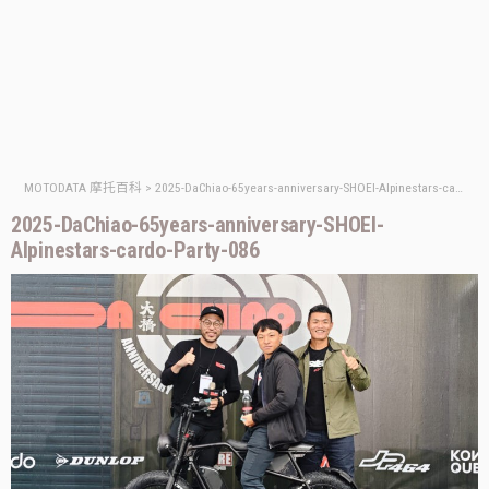
MOTODATA 摩托百科
>
2025-DaChiao-65years-anniversary-SHOEI-Alpinestars-cardo-Party-086
2025-DaChiao-65years-anniversary-SHOEI-
Alpinestars-cardo-Party-086