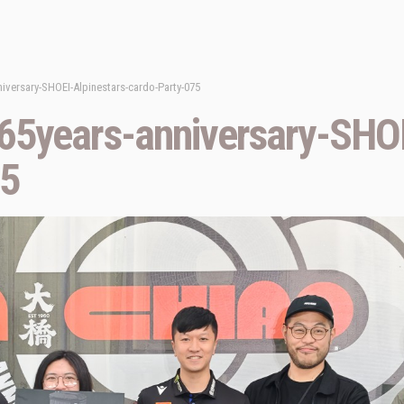
iversary-SHOEI-Alpinestars-cardo-Party-075
5years-anniversary-SHOE
75