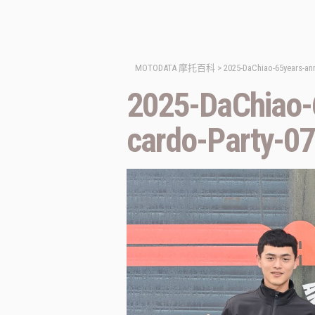
MOTODATA 摩托百科
>
2025-DaChiao-65years-ann
2025-DaChiao-6
cardo-Party-0