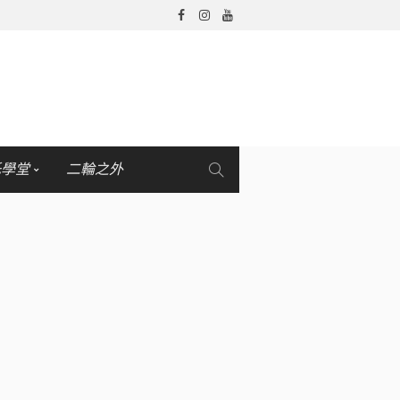
托學堂
二輪之外