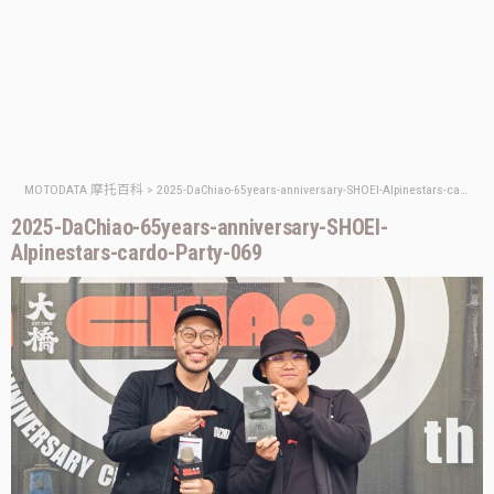
MOTODATA 摩托百科
>
2025-DaChiao-65years-anniversary-SHOEI-Alpinestars-cardo-Party-069
2025-DaChiao-65years-anniversary-SHOEI-
Alpinestars-cardo-Party-069