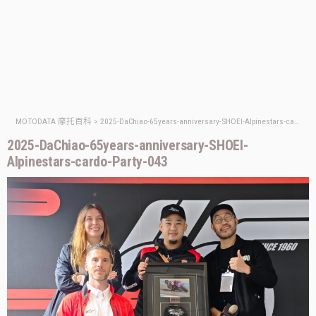
MOTODATA 摩托百科
>
2025-DaChiao-65years-anniversary-SHOEI-Alpinestars-cardo-Party-043
2025-DaChiao-65years-anniversary-SHOEI-
Alpinestars-cardo-Party-043