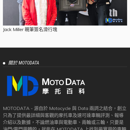
Jack Miller 親筆簽名滑行塊
關於 MOTODATA
MOTODATA - 源自於 Motocycle 與 Data 兩詞之結合，創立
只為了提供最詳細與客觀的摩托車及速可達車輛評測、報導
介紹以及數據，不論燃油車與電動車、兩輪或三輪，只要是
油門/電門用轉的，就能在 MOTODATA 上找到最實用的車輛