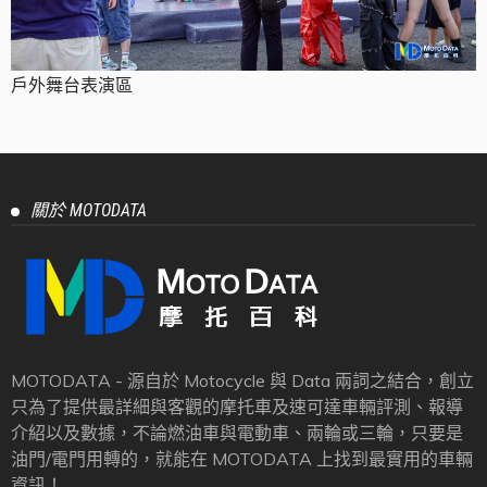
戶外舞台表演區
關於 MOTODATA
MOTODATA - 源自於 Motocycle 與 Data 兩詞之結合，創立
只為了提供最詳細與客觀的摩托車及速可達車輛評測、報導
介紹以及數據，不論燃油車與電動車、兩輪或三輪，只要是
油門/電門用轉的，就能在 MOTODATA 上找到最實用的車輛
資訊！