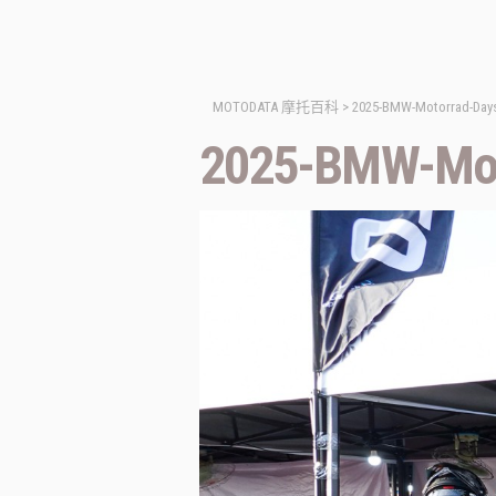
MOTODATA 摩托百科
>
2025-BMW-Motorrad-Days
2025-BMW-Mot