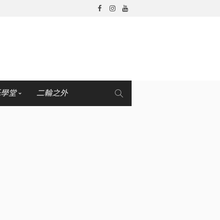
托學堂
二輪之外