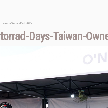
-Taiwan-OwnersParty-025
orrad-Days-Taiwan-Owne