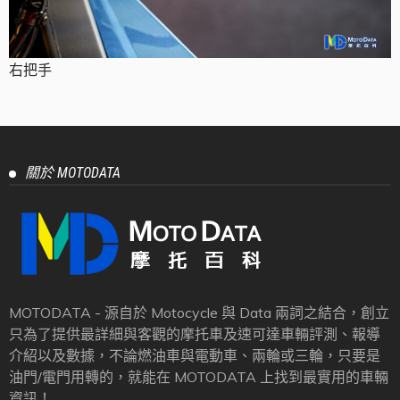
右把手
關於 MOTODATA
MOTODATA - 源自於 Motocycle 與 Data 兩詞之結合，創立
只為了提供最詳細與客觀的摩托車及速可達車輛評測、報導
介紹以及數據，不論燃油車與電動車、兩輪或三輪，只要是
油門/電門用轉的，就能在 MOTODATA 上找到最實用的車輛
資訊！