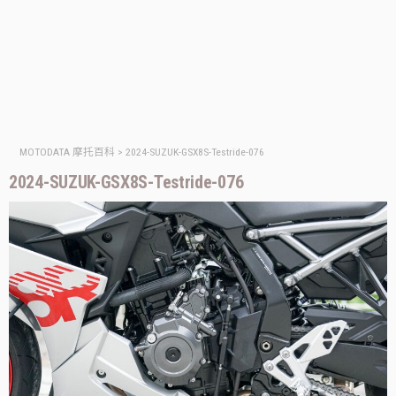
MOTODATA 摩托百科
>
2024-SUZUK-GSX8S-Testride-076
2024-SUZUK-GSX8S-Testride-076