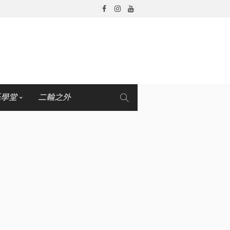
托學堂
二輪之外