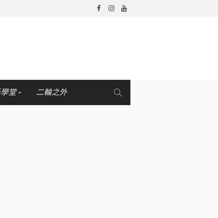
托學堂
二輪之外