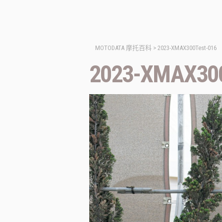
MOTODATA 摩托百科
>
2023-XMAX300Test-016
2023-XMAX300