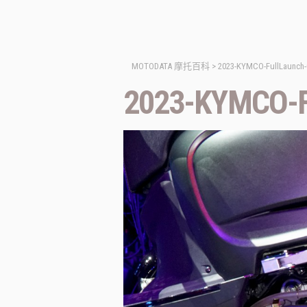
MOTODATA 摩托百科
>
2023-KYMCO-FullLaunch-
2023-KYMCO-F