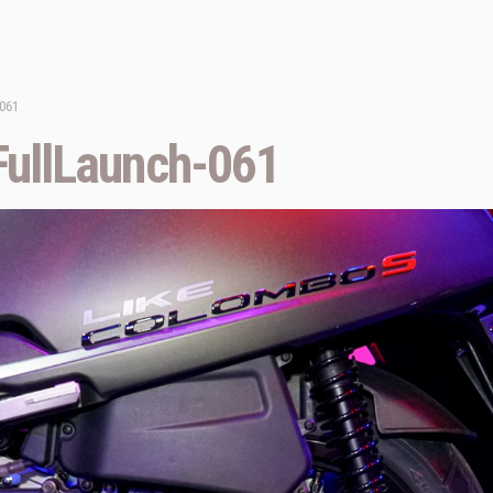
061
ullLaunch-061