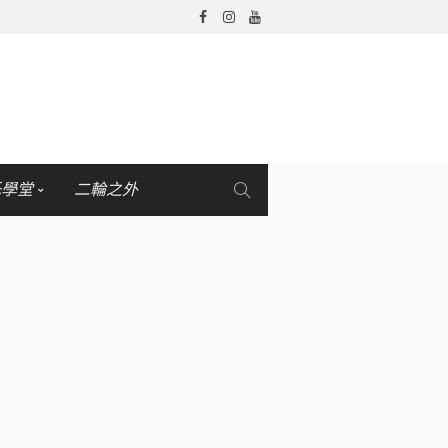
托學堂
二輪之外