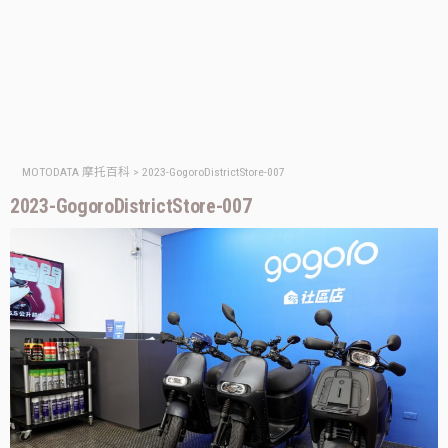
MOTODATA 摩托百科
>
2023-GogoroDistrictStore-007
2023-GogoroDistrictStore-007