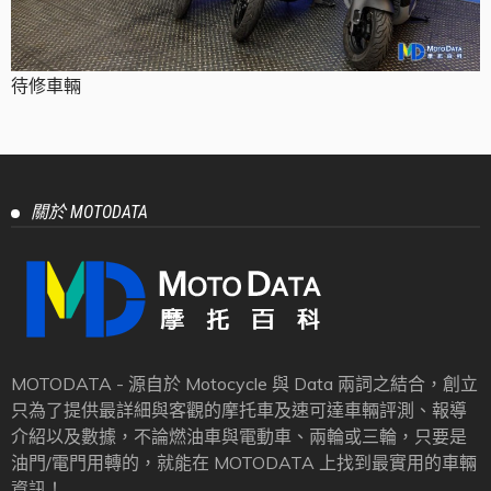
待修車輛
關於 MOTODATA
MOTODATA - 源自於 Motocycle 與 Data 兩詞之結合，創立
只為了提供最詳細與客觀的摩托車及速可達車輛評測、報導
介紹以及數據，不論燃油車與電動車、兩輪或三輪，只要是
油門/電門用轉的，就能在 MOTODATA 上找到最實用的車輛
資訊！