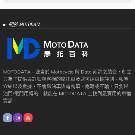
關於 MOTODATA
MOTODATA - 源自於 Motocycle 與 Data 兩詞之結合，創立
只為了提供最詳細與客觀的摩托車及速可達車輛評測、報導
介紹以及數據，不論燃油車與電動車、兩輪或三輪，只要是
油門/電門用轉的，就能在 MOTODATA 上找到最實用的車輛
資訊！