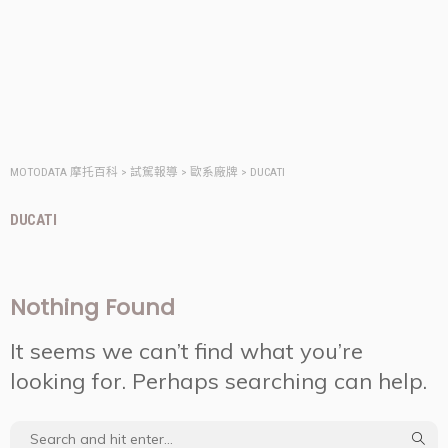
MOTODATA 摩托百科
>
試駕報導
>
歐系廠牌
>
DUCATI
DUCATI
Nothing Found
It seems we can’t find what you’re
looking for. Perhaps searching can help.