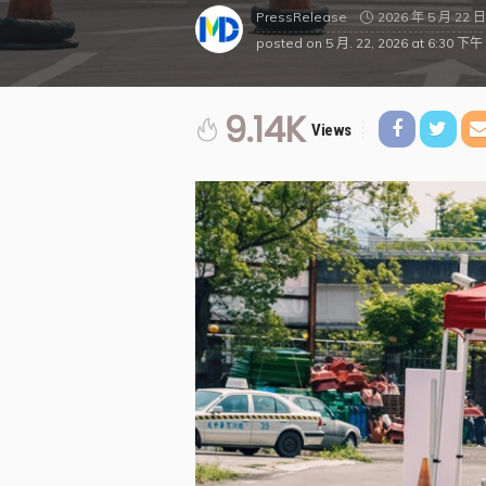
2026 年 5 月 22 日
PressRelease
posted on
5 月. 22, 2026 at 6:30 下午
9.14K
Views