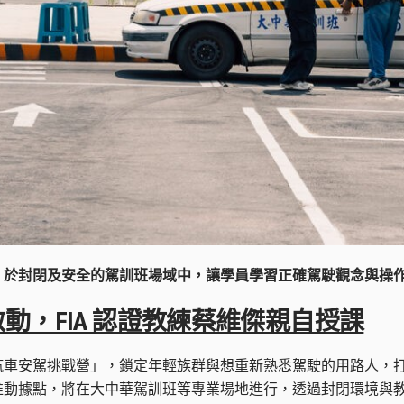
，於封閉及安全的駕訓班場域中，讓學員學習正確駕駛觀念與操
動，FIA 認證教練蔡維傑親自授課
汽車安駕挑戰營」，鎖定年輕族群與想重新熟悉駕駛的用路人，
推動據點，將在大中華駕訓班等專業場地進行，透過封閉環境與