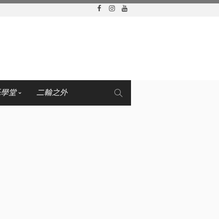
托學堂
二輪之外