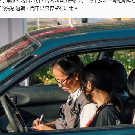
賽車手蔡維傑親自帶領，內容涵蓋加速控制、煞車技巧、彎道路線
確的駕駛邏輯，而不是只停留在理論。