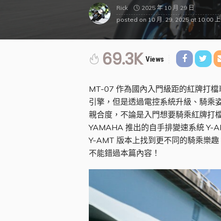
2025 年 10 月 29 日
Rick
posted on
10 月. 29, 2025 at 10:00 
69.3K
Views
MT-07 作為國內入門級距的紅牌打
引擎，但是透過電控系統升級、騎乘姿勢
親合度，不論是入門想要騎乘紅牌打檔
YAMAHA 推出的自手排變速系統 Y
Y-AMT 版本上找到更不同的騎乘樂趣
不能錯過本篇內容！