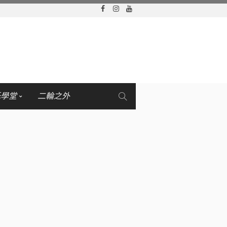
托學堂
二輪之外