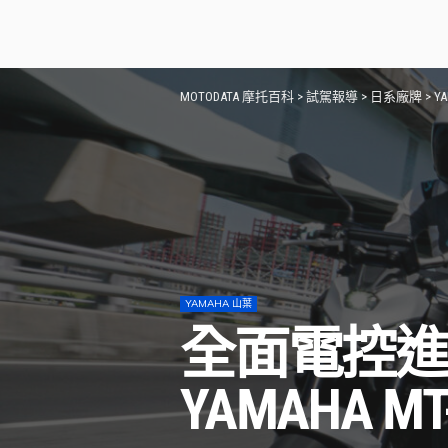
MOTODATA 摩托百科
>
試駕報導
>
日系廠牌
>
Y
YAMAHA 山葉
全面電控進化
YAMAHA M