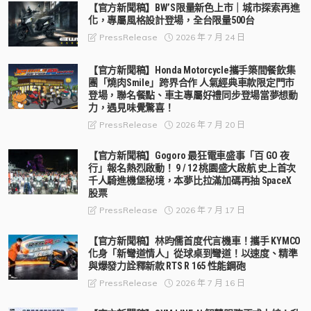
【官方新聞稿】BW’S限量新色上市｜城市探索再進
化，專屬風格設計登場，全台限量500台
2026 年 7 月 24 日
PressRelease
【官方新聞稿】Honda Motorcycle攜手築間餐飲集
團「燒肉Smile」跨界合作 人氣經典車款限定門市
登場，聯名餐點、車主專屬好禮同步登場當夢想動
力，遇見味覺驚喜！
2026 年 7 月 20 日
PressRelease
【官方新聞稿】Gogoro 最狂電車盛事「百 GO 夜
行」報名熱烈啟動！ 9 / 12 桃園盛大啟航 史上首次
千人騎進機堡秘境，本夢比拉滿加碼再抽 SpaceX
股票
2026 年 7 月 17 日
PressRelease
【官方新聞稿】林昀儒首度代言機車！攜手 KYMCO
化身「新彎道情人」從球桌到彎道！以速度、精準
與爆發力詮釋新款 RTS R 165 性能鋼砲
2026 年 7 月 16 日
PressRelease