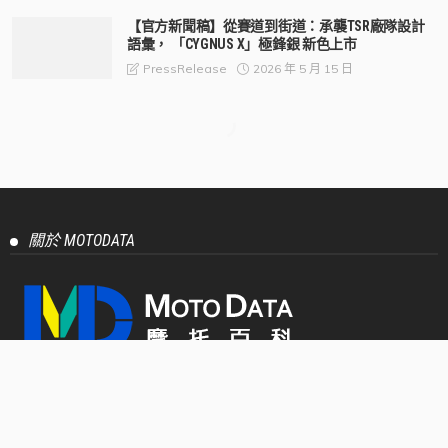
【官方新聞稿】從賽道到街道：承襲TSR廠隊設計
語彙， 「CYGNUS X」極鋒銀 新色上市
2026 年 5 月 15 日
PressRelease
關於 MOTODATA
MOTODATA - 源自於 Motocycle 與 Data 兩詞之結合，創立
只為了提供最詳細與客觀的摩托車及速可達車輛評測、報導