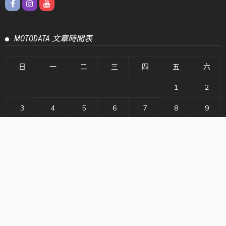
關於 MOTODATA
MOTODATA - 源自於 Motocycle 與 Data 兩詞之結合，創立
只為了提供最詳細與客觀的摩托車及速可達車輛評測、報導
介紹以及數據，不論燃油車與電動車、兩輪或三輪，只要是
油門/電門用轉的，就能在 MOTODATA 上找到最實用的車輛
資訊！