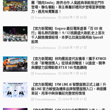
團「燒肉Smile」跨界合作 人氣經典車款限定門市
登場，聯名餐點、車主專屬好禮同步登場當夢想動
力，遇見味覺驚喜！
2026 年 7 月 20 日
PressRelease
【官方新聞稿】Gogoro 最狂電車盛事「百 GO 夜
行」報名熱烈啟動！ 9 / 12 桃園盛大啟航 史上首次
千人騎進機堡秘境，本夢比拉滿加碼再抽 SpaceX
股票
2026 年 7 月 17 日
PressRelease
【官方新聞稿】林昀儒首度代言機車！攜手 KYMCO
化身「新彎道情人」從球桌到彎道！以速度、精準
與爆發力詮釋新款 RTS R 165 性能鋼砲
2026 年 7 月 16 日
PressRelease
【官方新聞稿】SYM LINE AI 智慧服務正式上線！升
級 LINE 官方帳號為機車品牌智慧服務入口，串接購
車前、用車中與保養前完整使用情境
2026 年 6 月 17 日
PressRelease