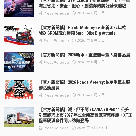
【官方新聞稿】SYM CLBCU全新電驅版上市！一車
滿足省油、安全、貼心，創造你的美好騎乘體驗
2026 年 6 月 9 日
PressRelease
【官方新聞稿】Honda Motorcycle 全新2027年式
MSX GROM玩心無限 Small Bike Big Attitude
2026 年 6 月 3 日
PressRelease
【官方新聞稿】2026新車、重型機車暨人身部品展
2026 年 6 月 2 日
PressRelease
【官方新聞稿】2026 Honda Motorcycle夏季車主服
務活動展開
2026 年 6 月 2 日
PressRelease
【官方新聞稿】減．但不簡 SCANIA SUPER 11 公升
引擎輕巧上市 2027 年式全新高質感智慧座艙、XT工
程車硬漢套件同步強勢登場
2026 年 5 月 30 日
PressRelease