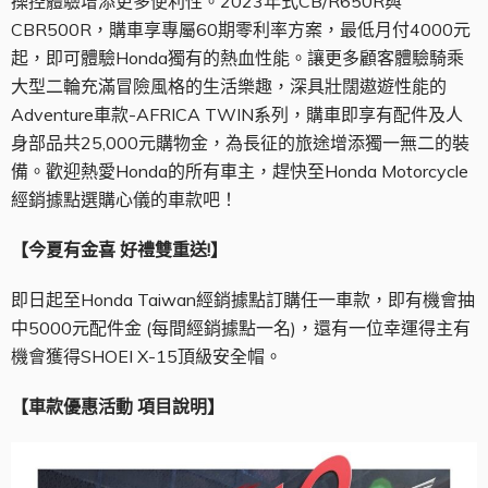
操控體驗增添更多便利性。2023年式CB/R650R與
CBR500R，購車享專屬60期零利率方案，最低月付4000元
起，即可體驗Honda獨有的熱血性能。讓更多顧客體驗騎乘
大型二輪充滿冒險風格的生活樂趣，深具壯闊遨遊性能的
Adventure車款-AFRICA TWIN系列，購車即享有配件及人
身部品共25,000元購物金，為長征的旅途增添獨一無二的裝
備。歡迎熱愛Honda的所有車主，趕快至Honda Motorcycle
經銷據點選購心儀的車款吧！
【今夏有金喜
好禮雙重送
!
】
即日起至Honda Taiwan經銷據點訂購任一車款，即有機會抽
中5000元配件金 (每間經銷據點一名)，還有一位幸運得主有
機會獲得SHOEI X-15頂級安全帽。
【車款優惠活動 項目說明】