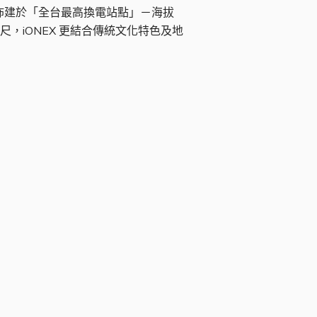
」，佈建於「全台最高換電站點」－海拔
尺，iONEX 更結合傳統文化特色及地
淨零路徑