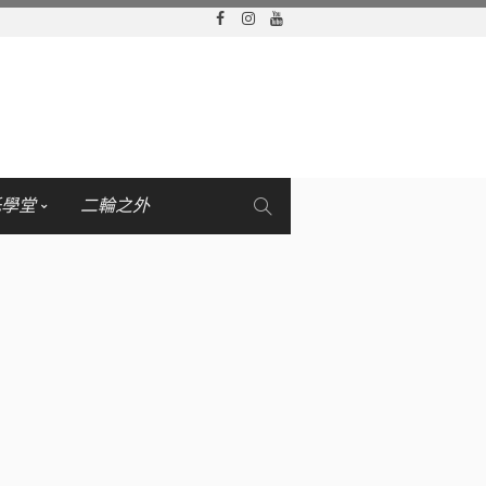
托學堂
二輪之外