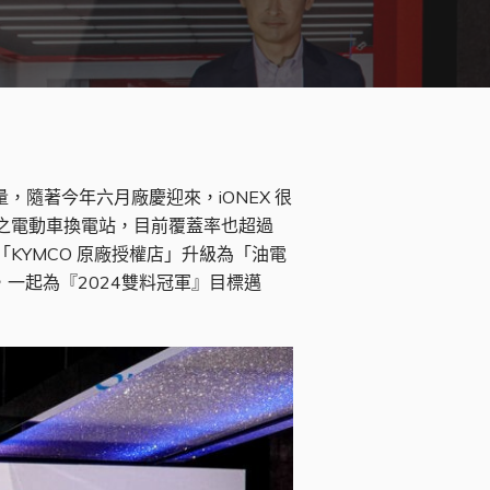
站數量，隨著今年六月廠慶迎來，iONEX 很
最高之電動車換電站，目前覆蓋率也超過
「KYMCO 原廠授權店」升級為「油電
，一起為『2024雙料冠軍』目標邁