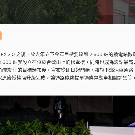
iONEX 3.0 之後，於去年立下今年目標要達到 2,600 站的換電
且第 2,600 站就設立在位於合歡山上的松雪樓，同時也成為設點
0 全面電動化的目標頒布後，宣布從即日起開始，將旗下燃油車通路
0 家原廠授權店升級完成，讓通路能夠提早適應電動車相關銷售等