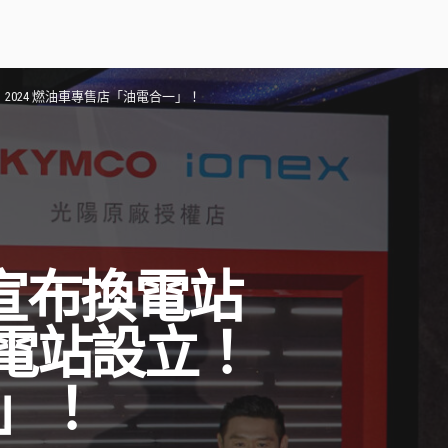
2024 燃油車專售店「油電合一」！
 宣布換電站
電站設立！
一」！