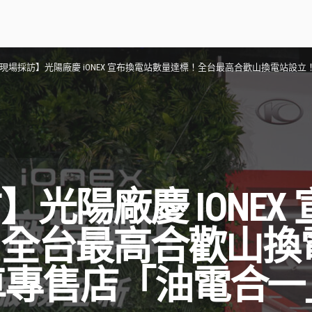
現場採訪】光陽廠慶 iONEX 宣布換電站數量達標！全台最高合歡山換電站設立！
光陽廠慶 IONEX
！全台最高合歡山換
燃油車專售店「油電合