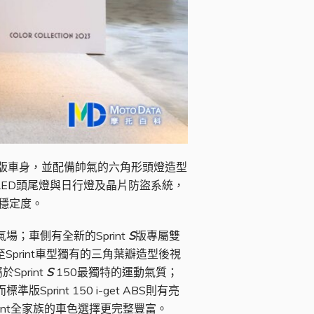
車尾及窄版車身，並配備帥氣的六角形頭燈造型
、LED頭尾燈與日行燈及晶片防盜系統，
及穩定度。
場；車側有全新的Sprint
S
版專屬雙
print車型獨有的三角葉瓣造型後視
print
S
150最獨特的運動氣質；
rint 150 i-get ABS則有亮
int全家族的車色選擇更完整豐富。