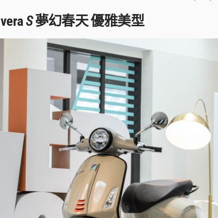
avera
S
夢幻春天 優雅美型