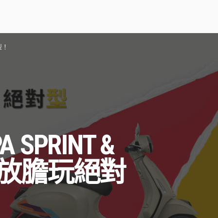
型！
SPRINT &
系 放膽玩絕對