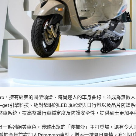
mavera，擁有經典的圓型頭燈、時尚迷人的車身曲線，並成為無數
五期i-get引擎科技、絕對耀眼的LED頭尾燈與日行燈以及晶片防
死煞車系統，提高整體行車穩定度及防護安全性，提供騎士更加平
 ABS推出一系列絕美車色，典雅出眾的「淺褐沙」主打登場，還有
今年首次加入Primavera車型，增添一抹夏日風情。有別以往，P