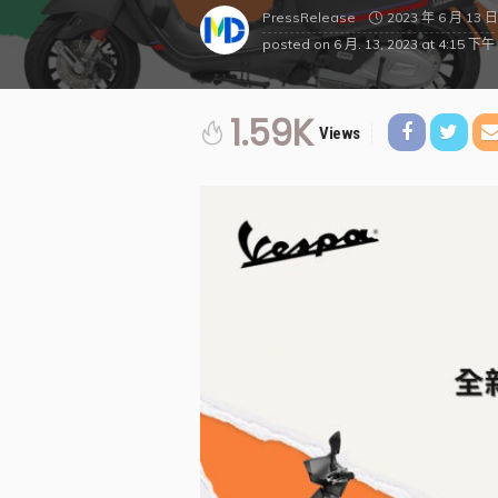
2023 年 6 月 13 日
PressRelease
posted on
6 月. 13, 2023 at 4:15 下午
1.59K
Views