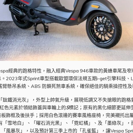
襲了Vespa經典的跑格特性，融入經典Vespa 946車款的黃蜂
023年式Sprint車型搭載歐盟環保法規五期i-get引擎科技
搖臂懸吊系統、ABS 防鎖死煞車系統，確保絕佳的騎乘操控性
主打車色「鈦鐵消光灰」，外型上帥氣升級，展現低調又不失搶眼的跑格氣
紅色元素於領結飾蓋與車輪上的
S
標記；原有的黑化細節更延伸至S
板飾框及後扶手；採用白色滾邊的賽車風格座椅，完美襯托出屬於S
車色尚有「雪地白」、「曜石消光黑」、「霓虹橘」、及「墨綠灰」，而標準版Sp
風暴灰」，以及預計第三季上市的「孔雀藍」，讓Vespa Spr