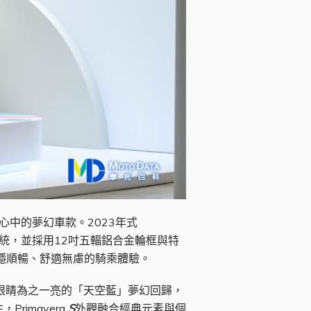
人心中的夢幻車款。2023年式
盜系統，並採用12吋五輻鋁合金輪框與特
穩順暢、舒適無慮的騎乘體驗。
令人眼睛為之一亮的「天空藍」夢幻回歸，
rimavera
S
外觀融合經典元素與個