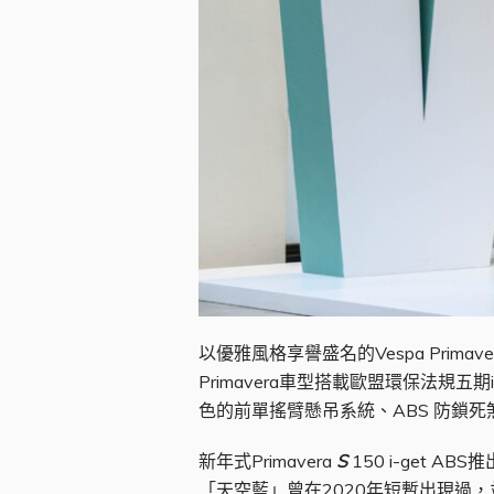
以優雅風格享譽盛名的Vespa Pri
Primavera車型搭載歐盟環保法規
色的前單搖臂懸吊系統、ABS 防鎖
新年式Primavera
S
150 i-get
「天空藍」曾在2020年短暫出現過，並於