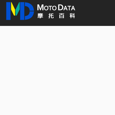
2026 年 5 月 11 日
PressRelease
【官方新聞稿】「JOG 125」質感新色亮相 打造都
會移動風格
2026 年 5 月 8 日
PressRelease
【官方新聞稿】2026 Honda Cruiser 風格騎士趴即刻
開跑 風格自定義，態度與風格的延伸
2026 年 5 月 8 日
PressRelease
【官方新聞稿】SYM 三陽迪爵125上市不到一個月
銷量破萬！感謝萬名車主，優惠好評再延長!
2026 年 5 月 8 日
PressRelease
關於 MOTODATA