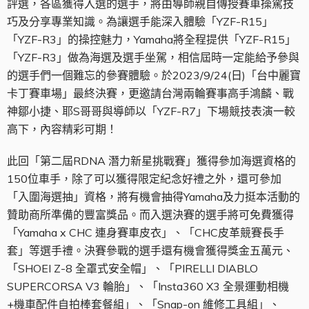
評選，各區獲得入選的選手，將由導師親自傳授賽車操駕技
巧及分享專業知識。為讓選手能深入體驗「YZF-R15」
「YZF-R3」的操控魅力，Yamaha將全程提供「YZF-R15」
「YZF-R3」做為海選及選手坐駕，相信屆時一定能給予參與
的選手們一個難忘的參賽體驗。於2023/9/24(日)「台中麗寶
卡丁賽車場」最終決賽，更邀請台灣兩輪賽事高手鴻麟、戰
神鄒小捷、耶S哥哥與導師以「YZF-R7」下場競技表演一較
高下，內容精彩可期！
此回「第二屆RDNA 潛力新星挑戰賽」獲得參加海選資格的
150位車手，除了可以獲得限定紀念好禮之外，還可參加
「入圍海選抽」資格，將有機會抽得Yamaha及力挺本活動的
贊助商所準備的豐富獎品。而入選決賽的選手將可免費獲得
「Yamaha x CHC 連身賽車皮衣」、「CHC皮革競賽長手
套」等選手禮。決賽參戰的選手還有機會獲得獎金五萬元、
「SHOEI Z-8 全罩式安全帽」、「PIRELLI DIABLO
SUPERCORSA V3 輪胎」、「Insta360 X3 全景運動相機
+機車配件自拍棒套餐組」、「Snap-on 維修工具組」、