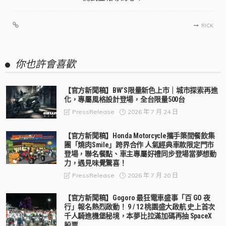
RICK
你也許會喜歡
【官方新聞稿】BW’S限量新色上市｜城市探索再進
化，專屬風格設計登場，全台限量500台
2026 年 7 月 24 日
PressRelease
【官方新聞稿】Honda Motorcycle攜手築間餐飲集
團「燒肉Smile」跨界合作 人氣經典車款限定門市
登場，聯名餐點、車主專屬好禮同步登場當夢想動
力，遇見味覺驚喜！
2026 年 7 月 20 日
PressRelease
【官方新聞稿】Gogoro 最狂電車盛事「百 GO 夜
行」報名熱烈啟動！ 9 / 12 桃園盛大啟航 史上首次
千人騎進機堡秘境，本夢比拉滿加碼再抽 SpaceX
股票