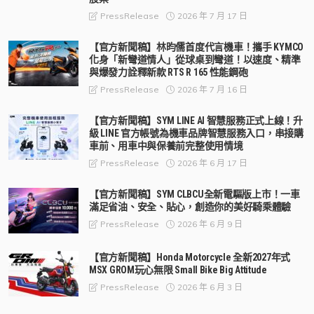
2026 年 7 月 17 日
PressRelease
【官方新聞稿】林昀儒首度代言機車！攜手 KYMCO
化身「新彎道情人」從球桌到彎道！以速度、精準
與爆發力詮釋新款 RTS R 165 性能鋼砲
2026 年 7 月 16 日
PressRelease
【官方新聞稿】SYM LINE AI 智慧服務正式上線！升
級 LINE 官方帳號為機車品牌智慧服務入口，串接購
車前、用車中與保養前完整使用情境
2026 年 6 月 17 日
PressRelease
【官方新聞稿】SYM CLBCU全新電驅版上市！一車
滿足省油、安全、貼心，創造你的美好騎乘體驗
2026 年 6 月 9 日
PressRelease
【官方新聞稿】Honda Motorcycle 全新2027年式
MSX GROM玩心無限 Small Bike Big Attitude
2026 年 6 月 3 日
PressRelease