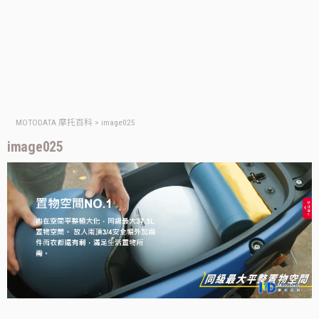
MOTODATA 摩托百科
>
image025
image025